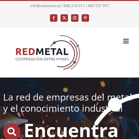
Saltar
info@redmetal.es I 948 274 911 I 685 537 957
al
Facebook
X
Instagram
Pinterest
contenido
La red de empresas del metal
y el conocimiento industrial
Encuentra