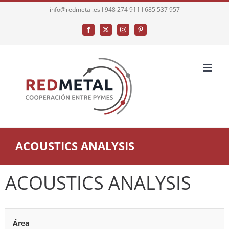
Saltar
info@redmetal.es I 948 274 911 I 685 537 957
al
Facebook
X
Instagram
Pinterest
contenido
ACOUSTICS ANALYSIS
ACOUSTICS ANALYSIS
Área