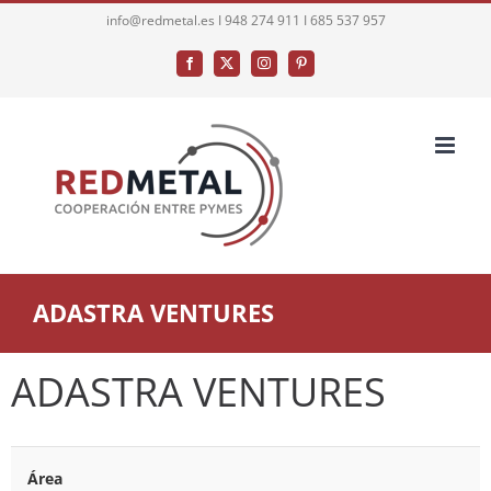
Saltar
info@redmetal.es I 948 274 911 I 685 537 957
al
Facebook
X
Instagram
Pinterest
contenido
ADASTRA VENTURES
ADASTRA VENTURES
Área