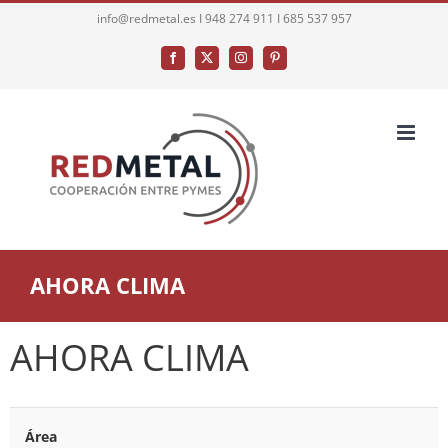
Saltar
info@redmetal.es I 948 274 911 I 685 537 957
al
Facebook
X
Instagram
Pinterest
contenido
AHORA CLIMA
AHORA CLIMA
Área