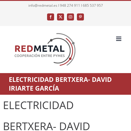
Saltar
info@redmetal.es I 948 274 911 I 685 537 957
al
Facebook
X
Instagram
Pinterest
contenido
ELECTRICIDAD BERTXERA- DAVID
IRIARTE GARCÍA
ELECTRICIDAD
BERTXERA- DAVID