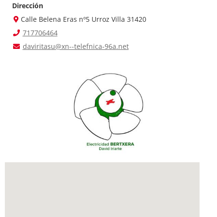
Dirección
Calle Belena Eras nº5 Urroz Villa 31420
717706464
daviritasu@xn--telefnica-96a.net