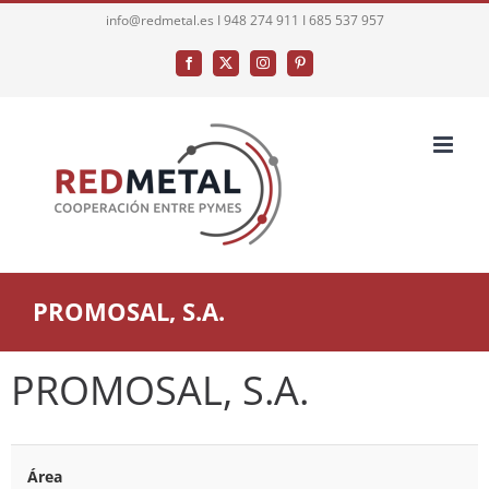
Saltar
info@redmetal.es I 948 274 911 I 685 537 957
al
Facebook
X
Instagram
Pinterest
contenido
PROMOSAL, S.A.
PROMOSAL, S.A.
Área