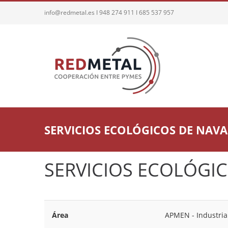
Saltar
info@redmetal.es I 948 274 911 I 685 537 957
al
contenido
SERVICIOS ECOLÓGICOS DE NAVAR
SERVICIOS ECOLÓGIC
Área
APMEN - Industria