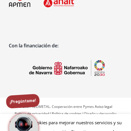
Con la financiación de:
¡Pregúntame!
© 2021 REDMETAL. Cooperación entre Pymes
Aviso legal
Política de privacidad
I
Política de cookies
I Diseño y desarrollo:
Intensas Networks
Utilizamos cookies para mejorar nuestros servicios y su