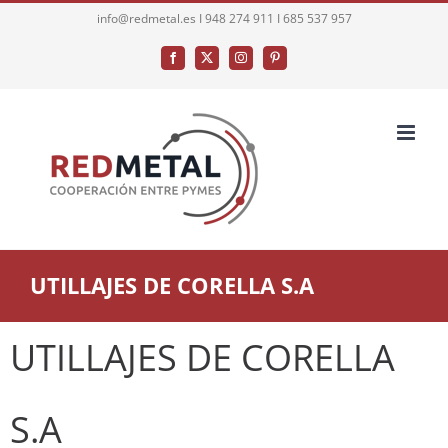
Saltar
info@redmetal.es I 948 274 911 I 685 537 957
al
Facebook
X
Instagram
Pinterest
contenido
UTILLAJES DE CORELLA S.A
UTILLAJES DE CORELLA
S.A