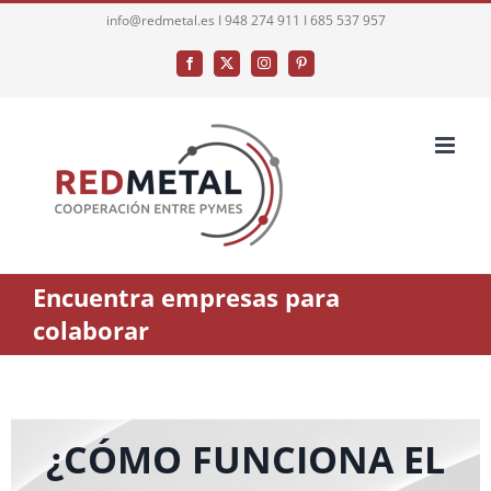
Saltar
info@redmetal.es I 948 274 911 I 685 537 957
al
Facebook
X
Instagram
Pinterest
contenido
Encuentra empresas para
colaborar
¿CÓMO FUNCIONA EL