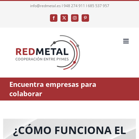
Saltar
info@redmetal.es I 948 274 911 I 685 537 957
al
Facebook
X
Instagram
Pinterest
contenido
Encuentra empresas para
colaborar
¿CÓMO FUNCIONA EL